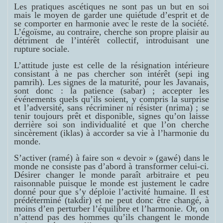
Les pratiques ascétiques ne sont pas un but en soi
mais le moyen de garder une quiétude d’esprit et de
se comporter en harmonie avec le reste de la société.
L’égoïsme, au contraire, cherche son propre plaisir au
détriment de l’intérêt collectif, introduisant une
rupture sociale.
L’attitude juste est celle de la résignation intérieure
consistant à ne pas chercher son intérêt (
sepi ing
pamrih
). Les signes de la maturité, pour les Javanais,
sont donc : la patience (
sabar
) ; accepter les
événements quels qu’ils soient, y compris la surprise
et l’adversité, sans récriminer ni résister (
nrima
) ; se
tenir toujours prêt et disponible, signes qu’on laisse
derrière soi son individualité et que l’on cherche
sincèrement (
iklas
) à accorder sa vie à l’harmonie du
monde.
S’activer (
ramé
) à faire son « devoir » (
gawé
) dans le
monde ne consiste pas d’abord à transformer celui-ci.
Désirer changer le monde paraît arbitraire et peu
raisonnable puisque le monde est justement le cadre
donné pour que s’y déploie l’activité humaine. Il est
prédéterminé (
takdir
) et ne peut donc être changé, à
moins d’en perturber l’équilibre et l’harmonie. Or, on
n’attend pas des hommes qu’ils changent le monde