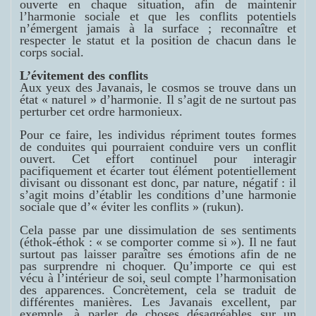
ouverte en chaque situation, afin de maintenir
l’harmonie sociale et que les conflits potentiels
n’émergent jamais à la surface ; reconnaître et
respecter le statut et la position de chacun dans le
corps social.
L’évitement des conflits
Aux yeux des Javanais, le cosmos se trouve dans un
état « naturel » d’harmonie. Il s’agit de ne surtout pas
perturber cet ordre harmonieux.
Pour ce faire, les individus répriment toutes formes
de conduites qui pourraient conduire vers un conflit
ouvert. Cet effort continuel pour interagir
pacifiquement et écarter tout élément potentiellement
divisant ou dissonant est donc, par nature, négatif : il
s’agit moins d’établir les conditions d’une harmonie
sociale que d’« éviter les conflits » (
rukun
).
Cela passe par une dissimulation de ses sentiments
(
éthok-éthok
: « se comporter comme si »). Il ne faut
surtout pas laisser paraître ses émotions afin de ne
pas surprendre ni choquer. Qu’importe ce qui est
vécu à l’intérieur de soi, seul compte l’harmonisation
des apparences.
Concrètement, cela se traduit de
différentes manières. Les Javanais excellent, par
exemple, à parler de choses désagréables sur un