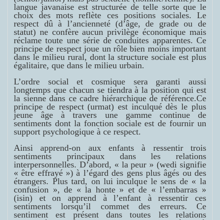
langue javanaise est structurée de telle sorte que le
choix des mots reflète ces positions sociales. Le
respect dû à l’ancienneté (d’âge, de grade ou de
statut) ne confère aucun privilège économique mais
réclame toute une série de conduites apparentes. Ce
principe de respect joue un rôle bien moins important
dans le milieu rural, dont la structure sociale est plus
égalitaire, que dans le milieu urbain.
L’ordre social et cosmique sera garanti aussi
longtemps que chacun se tiendra à la position qui est
la sienne dans ce cadre hiérarchique de référence.
Ce
principe de respect (
urmat
) est inculqué dès le plus
jeune âge à travers une gamme continue de
sentiments dont la fonction sociale est de fournir un
support psychologique à ce respect.
Ainsi apprend-on aux enfants à ressentir trois
sentiments principaux dans les relations
interpersonnelles. D’abord, « la peur » (
wedi
signifie
« être effrayé ») à l’égard des gens plus âgés ou des
étrangers. Plus tard, on lui inculque le sens de « la
confusion », de « la honte » et de « l’embarras »
(
isin
) et on apprend à l’enfant à ressentir ces
sentiments lorsqu’il commet des erreurs. Ce
sentiment est présent dans toutes les relations