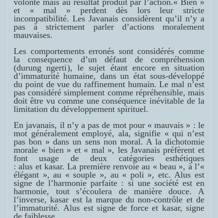
volonté mais au résultat produit par l’action.
« Bien »
et « mal » perdent dès lors leur stricte
incompatibilité. Les Javanais considèrent qu’il n’y a
pas à strictement parler d’actions moralement
mauvaises.
Les comportements erronés sont considérés comme
la conséquence d’un défaut de compréhension
(
durung ngerti
), le sujet étant encore en situation
d’immaturité humaine, dans un état sous-développé
du point de vue du raffinement humain. Le mal n’est
pas considéré simplement comme répréhensible, mais
doit être vu comme une conséquence inévitable de la
limitation du développement spirituel.
En javanais, il n’y a pas de mot pour « mauvais » : le
mot généralement employé,
ala
, signifie « qui n’est
pas bon » dans un sens non moral. A la dichotomie
morale « bien » et « mal », les Javanais préfèrent et
font usage de deux catégories esthétiques
:
alus
et
kasar
. La première renvoie au « beau », à l’«
élégant », au « souple », au « poli », etc.
Alus
est
signe de l’harmonie parfaite : si une société est en
harmonie, tout s’écoulera de manière douce. A
l’inverse,
kasar
est la marque du non-contrôle et de
l’immaturité.
Alus
est signe de force et
kasar
, signe
de faiblesse.