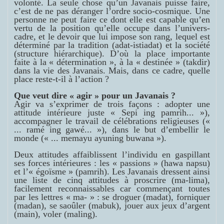
volonté. La seule chose qu’un Javanais puisse faire,
c’est de ne pas déranger l’ordre socio-cosmique. Une
personne ne peut faire ce dont elle est capable qu’en
vertu de la position qu’elle occupe dans l’univers-
cadre, et le devoir que lui impose son rang, lequel est
déterminé par la tradition (
adat-istiadat
) et la société
(structure hiérarchique). D’où la place importante
faite à la « détermination », à la « destinée » (
takdir
)
dans la vie des Javanais. Mais, dans ce cadre, quelle
place reste-t-il à l’action ?
Que veut dire « agir » pour un Javanais ?
Agir va s’exprimer de trois façons : adopter une
attitude intérieure juste
« Sepi ing pamrih... »
),
accompagner le travail de célébrations religieuses (
«
... ramé ing gawé... »
), dans le but d’embellir le
monde (
« ... memayu ayuning buwana »
).
Deux attitudes affaiblissent l’individu en gaspillant
ses forces intérieures : les « passions » (
hawa napsu
)
et l’« égoïsme » (
pamrih
). Les Javanais dressent ainsi
une liste de cinq attitudes à proscrire (
ma-lima
),
facilement reconnaissables car commençant toutes
par les lettres
« ma- »
: se droguer (
madat
), forniquer
(
madan
), se saoûler (
mabuk
), jouer aux jeux d’argent
(
main
), voler (
maling
).