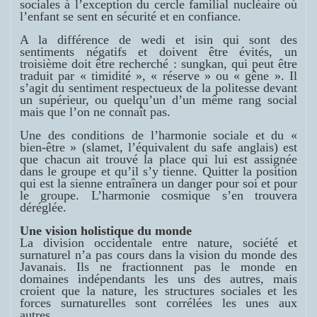
sociales à l’exception du cercle familial nucléaire où
l’enfant se sent en sécurité et en confiance.
A la différence de
wedi
et
isin
qui sont des
sentiments négatifs et doivent être évités, un
troisième doit être recherché :
sungkan
, qui peut être
traduit par « timidité », « réserve » ou « gêne ». Il
s’agit du sentiment respectueux de la politesse devant
un supérieur, ou quelqu’un d’un même rang social
mais que l’on ne connaît pas.
Une des conditions de l’harmonie sociale et du «
bien-être » (
slamet
, l’équivalent du
safe
anglais) est
que chacun ait trouvé la place qui lui est assignée
dans le groupe et qu’il s’y tienne. Quitter la position
qui est la sienne entraînera un danger pour soi et pour
le groupe. L’harmonie cosmique s’en trouvera
déréglée.
Une vision holistique du monde
La division occidentale entre nature, société et
surnaturel n’a pas cours dans la vision du monde des
Javanais. Ils ne fractionnent pas le monde en
domaines indépendants les uns des autres, mais
croient que la nature, les structures sociales et les
forces surnaturelles sont corrélées les unes aux
autres.