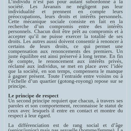
L’individu n’est pas pour autant subordonné à la
société. Les Javanais ne négligent pas leur
individualité et prennent en compte leurs
préoccupations, leurs droits et intérêts personnels.
Cette mécanique sociale consiste en fait en la
recherche d’un compromis entre des intérêts
personnels. Chacun doit être prêt au compromis et à
accepter qu’il ne puisse exercer la totalité de ses
droits. Les autres aussi doivent consentir à renoncer à
certains de leurs droits, ce qui permet une
compensation aux renoncements des premiers. Un
juste équilibre est ainsi préservé à long terme. En fin
de compte, le renoncement aux intérêts privés,
réclamé aux individus, se met en place avec l’idée
que la société, en son temps, compensera le manque
à gagner présent. Toute l’entraide entre voisins ou à
l’échelle d’un quartier (
gotong-royong
) repose sur se
principe.
L
e principe de respect
Un second principe requiert que chacun, à travers ses
paroles et son comportement, reconnaisse le statut de
ceux avec lesquels il entre en contact et montre du
respect à leur égard.
La différenciation est de rang social et d’âge
(senior/junior) mais pas sexuelle (homme/femme). La